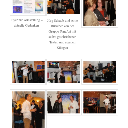
Flyer zur Ausstellung –
Jörg Schaub und Arne
aktuelle Gedanken
Butscher von der
Gruppe ToneArt mit
selbst geschriebenen
Texten und eigenen
Klängen