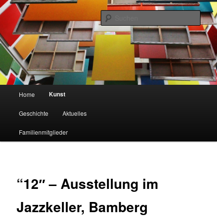
Such
Familie Schlagenhaft
Hauptmenü
Kunst
Home
Zum Inhalt wechseln
Zum sekundären Inhalt wechseln
Geschichte
Aktuelles
Familienmitglieder
“12″ – Ausstellung im
Jazzkeller, Bamberg