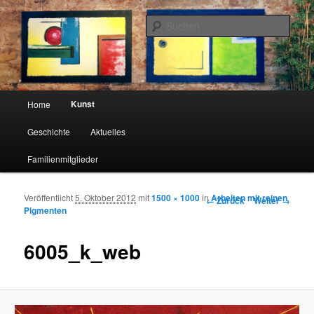
Such
Familie Schlagenhaft
Hauptmenü
Kunst
Home
Zum Inhalt wechseln
Zum sekundären Inhalt wechseln
Geschichte
Aktuelles
Familienmitglieder
Veröffentlicht
5. Oktober 2012
mit
1500 × 1000
in
Arbeiten mit reinen
Bilder-Navigation
← Zurück
Weiter →
Pigmenten
6005_k_web