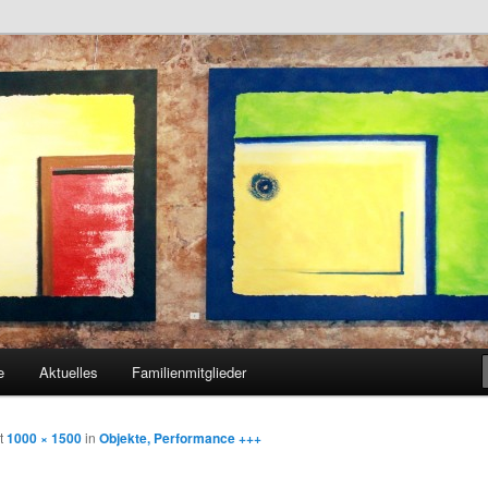
genhaft
e
Aktuelles
Familienmitglieder
hseln
t
1000 × 1500
in
Objekte, Performance +++