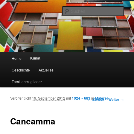
Such
Familie Schlagenhaft
Hauptmenü
Kunst
Home
Zum Inhalt wechseln
Zum sekundären Inhalt wechseln
Geschichte
Aktuelles
Familienmitglieder
Veröffentlicht
19. September 2012
mit
1024 × 683
in
Malerei
Bilder-Navigation
← Zurück
Weiter →
Cancamma