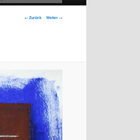
Bilder-Navigation
← Zurück
Weiter →