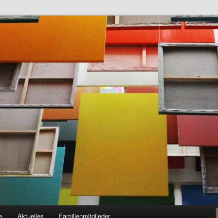
genhaft
e
Aktuelles
Familienmitglieder
hseln