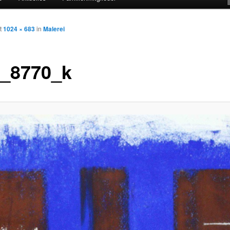
t
1024 × 683
in
Malerei
_8770_k